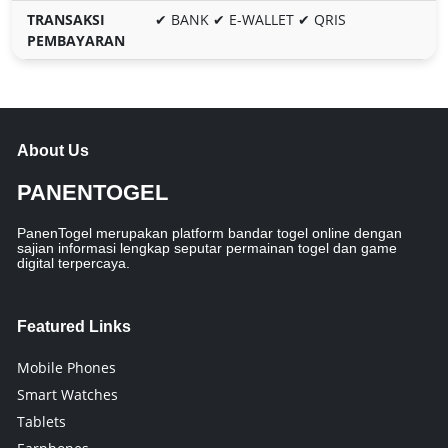
TRANSAKSI
✔ BANK ✔ E-WALLET ✔ QRIS
PEMBAYARAN
About Us
PANENTOGEL
PanenTogel merupakan platform bandar togel online dengan
sajian informasi lengkap seputar permainan togel dan game
digital terpercaya.
Featured Links
Mobile Phones
Smart Watches
Tablets