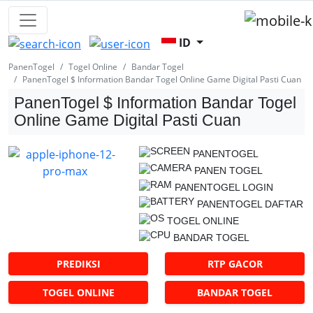
ID
PanenTogel
Togel Online
Bandar Togel
PanenTogel $ Information Bandar Togel Online Game Digital Pasti Cuan
PanenTogel $ Information Bandar Togel
Online Game Digital Pasti Cuan
PANENTOGEL
PANEN TOGEL
PANENTOGEL LOGIN
PANENTOGEL DAFTAR
TOGEL ONLINE
BANDAR TOGEL
PREDIKSI
RTP GACOR
TOGEL ONLINE
BANDAR TOGEL